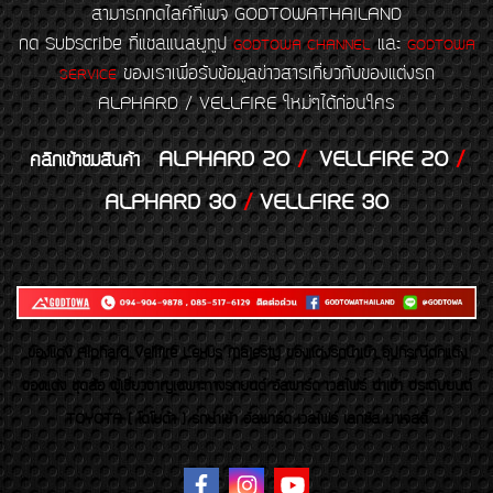
สามารถกดไลค์ที่เพจ GODTOWATHAILAND
กด Subscribe ที่แชลแนลยูทูป
และ
GODTOWA CHANNEL
GODTOWA
ของเราเพื่อรับข้อมูลข่าวสารเกี่ยวกับของแต่งรถ
SERVICE
ALPHARD / VELLFIRE ใหม่ๆได้ก่อนใคร
ALPHARD 20
/
VELLFIRE 20
/
คลิกเข้าชมสินค้า
ALPHARD 30
/
VELLFIRE 30
ของเเต่ง Alphard Vellfire Lexus Majesty ของเเต่งรถนำเข้า อุปกรณ์ตกแต่ง
ของแต่ง ชุดล้อ ผู้เชี่ยวชาญเฉพาะทางรถยนต์ อัลพาร์ด เวลไฟร์ นำเข้า ประดับยนต์
TOYOTA ( โตโยต้า ) รถนำเข้า อัลพาร์ด เวลไฟร์ เลกซัส มาเจสตี้