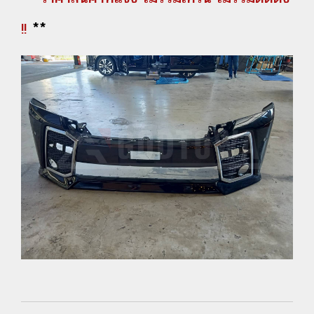
!!
**