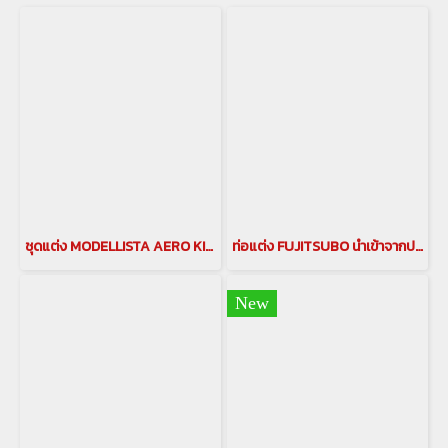
ชุดแต่ง MODELLISTA AERO KIT 2018-2023 ชุดแต่งModellista สำหรับรถยนต์ VELLFIRE 2018-2023 ชุดแต่งโมเดลลิสต้า ชุดแต่งmodellista for vellfire
ท่อแต่ง FUJITSUBO นำเข้าจากประเทศญี่ปุ่น สำหรับรถยนต์ ALPHARD / VELLFIRE 30 รุ่นปี 2015-2022
New