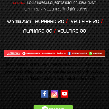
ของเราเพื่อรับข้อมูลข่าวสารเกี่ยวกับของแต่งรถ
SERVICE
ALPHARD / VELLFIRE ใหม่ๆได้ก่อนใคร
ALPHARD 20
/
VELLFIRE 20
/
คลิกเข้าชมสินค้า
ALPHARD 30
/
VELLFIRE 30
ของเเต่ง Alphard Vellfire Lexus Majesty ของเเต่งรถนำเข้า อุปกรณ์ตกแต่ง
ของแต่ง ชุดล้อ ผู้เชี่ยวชาญเฉพาะทางรถยนต์ อัลพาร์ด เวลไฟร์ นำเข้า ประดับยนต์
TOYOTA ( โตโยต้า ) รถนำเข้า อัลพาร์ด เวลไฟร์ เลกซัส มาเจสตี้