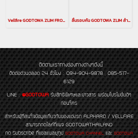
Vellfire GODTOWA ZLIM FRONT SPLITTER ลิ้นหน้ารุ่นใหม่ จากสำนักแต่ง GODTOWA ลิ้นหน้าอัลพาร์ด Vellfire Front Splitter
ลิ้นรอบคัน GODTOWA ZLIM สำหรับ VELLFIRE 30 สเกิร์ตรอบคัน สำหรับเวลไฟร์30
ติดตามเราทางช่องทางต่างๆดังนี้
ติดต่อด่วนตลอด 24 ชั่วโมง : 094-904-9878 , 085-517-
6129
LINE
:
@GODTOWA
รับสิทธิพิเศษและข่าวสาร พร้อมโปรโมชั่นดีๆ
ก่อนใคร
สำหรับผู้ที่สนใจข้อมูลเกี่ยวกับของแต่งรถ ALPHARD / VELLFIRE
สามารถกดไลค์ที่เพจ GODTOWATHAILAND
กด Subscribe ที่แชลแนลยูทูป
และ
GODTOWA CHANNEL
GODTOWA