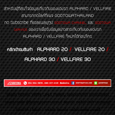
สำหรับผู้ที่สนใจข้อมูลเกี่ยวกับของแต่งรถ ALPHARD / VELLFIRE
สามารถกดไลค์ที่เพจ GODTOWATHAILAND
กด Subscribe ที่แชลแนลยูทูป
และ
GODTOWA CHANNEL
GODTOWA
ของเราเพื่อรับข้อมูลข่าวสารเกี่ยวกับของแต่งรถ
SERVICE
ALPHARD / VELLFIRE ใหม่ๆได้ก่อนใคร
ALPHARD 20
/
VELLFIRE 20
/
คลิกเข้าชมสินค้า
ALPHARD 30
/
VELLFIRE 30
ของเเต่ง Alphard Vellfire Lexus Majesty ของเเต่งรถนำเข้า อุปกรณ์ตกแต่ง
ของแต่ง ชุดล้อ ผู้เชี่ยวชาญเฉพาะทางรถยนต์ อัลพาร์ด เวลไฟร์ นำเข้า ประดับยนต์
TOYOTA ( โตโยต้า ) รถนำเข้า อัลพาร์ด เวลไฟร์ เลกซัส มาเจสตี้