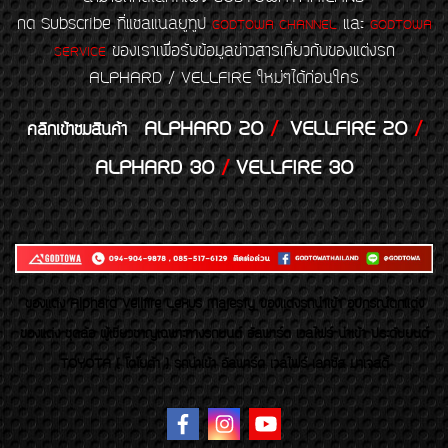
กด Subscribe ที่แชลแนลยูทูป
และ
GODTOWA CHANNEL
GODTOWA
ของเราเพื่อรับข้อมูลข่าวสารเกี่ยวกับของแต่งรถ
SERVICE
ALPHARD / VELLFIRE ใหม่ๆได้ก่อนใคร
ALPHARD 20
/
VELLFIRE 20
/
คลิกเข้าชมสินค้า
ALPHARD 30
/
VELLFIRE 30
ของเเต่ง Alphard Vellfire Lexus Majesty ของเเต่งรถนำเข้า อุปกรณ์ตกแต่ง
ของแต่ง ชุดล้อ ผู้เชี่ยวชาญเฉพาะทางรถยนต์ อัลพาร์ด เวลไฟร์ นำเข้า ประดับยนต์
TOYOTA ( โตโยต้า ) รถนำเข้า อัลพาร์ด เวลไฟร์ เลกซัส มาเจสตี้