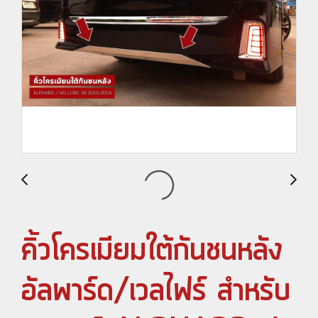
คิ้วโครเมียมใต้กันชนหลัง
อัลพาร์ด/เวลไฟร์ สำหรับ