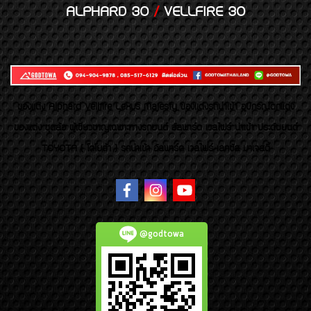
ALPHARD 30
/
VELLFIRE 30
ของเเต่ง Alphard Vellfire Lexus Majesty ของเเต่งรถนำเข้า อุปกรณ์ตกแต่ง
ของแต่ง ชุดล้อ ผู้เชี่ยวชาญเฉพาะทางรถยนต์ อัลพาร์ด เวลไฟร์ นำเข้า ประดับยนต์
TOYOTA ( โตโยต้า ) รถนำเข้า อัลพาร์ด เวลไฟร์ เลกซัส มาเจสตี้
@godtowa