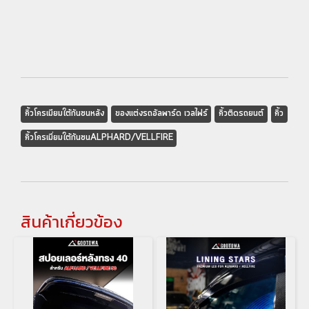
คิ้วโครเมียมใต้กันชนหลัง
ของแต่งรถอัลพาร์ด เวลไฟร์
คิ้วติดรถยนต์
คิ้ว
คิ้วโครเมี่ยมใต้กันชนALPHARD/VELLFIRE
สินค้าเกี่ยวข้อง