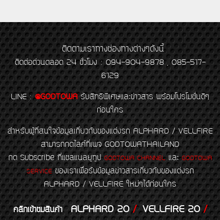
ติดตามเราทางช่องทางต่างๆดังนี้
ติดต่อด่วนตลอด 24 ชั่วโมง : 094-904-9878 , 085-517-
6129
LINE
:
@GODTOWA
รับสิทธิพิเศษและข่าวสาร พร้อมโปรโมชั่นดีๆ
ก่อนใคร
สำหรับผู้ที่สนใจข้อมูลเกี่ยวกับของแต่งรถ ALPHARD / VELLFIRE
สามารถกดไลค์ที่เพจ GODTOWATHAILAND
กด Subscribe ที่แชลแนลยูทูป
และ
GODTOWA CHANNEL
GODTOWA
ของเราเพื่อรับข้อมูลข่าวสารเกี่ยวกับของแต่งรถ
SERVICE
ALPHARD / VELLFIRE ใหม่ๆได้ก่อนใคร
ALPHARD 20
/
VELLFIRE 20
/
คลิกเข้าชมสินค้า