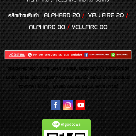
ALPHARD / VELLFIRE ใหม่ๆได้ก่อนใคร
ALPHARD 20
/
VELLFIRE 20
/
คลิกเข้าชมสินค้า
ALPHARD 30
/
VELLFIRE 30
ของเเต่ง Alphard Vellfire Lexus Majesty ของเเต่งรถนำเข้า อุปกรณ์ตกแต่ง
ของแต่ง ชุดล้อ ผู้เชี่ยวชาญเฉพาะทางรถยนต์ อัลพาร์ด เวลไฟร์ นำเข้า ประดับยนต์
TOYOTA ( โตโยต้า ) รถนำเข้า อัลพาร์ด เวลไฟร์ เลกซัส มาเจสตี้
@godtowa