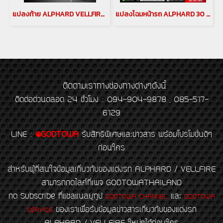
แปลงท้าย ALPHARD VELLFIRE 30 2015-2023 เป็นโฉมปี 2024 แปลงท้ายเวลไฟร์ vellfire face conversion แปลงท้ายเวลไฟร์ 30
แปลงโฉมหน้ารถ ALPHARD 30 เป็น ALPHARD 40 แปลงหน้าอัลพาร์ด แปลงหน้าอัลพาร์ด 2023 เป็นอัลพาร์ด 40 แปลงหน้าอัลพาร์ด Alphard face conversion
ติดตามเราทางช่องทางต่างๆดังนี้
ติดต่อด่วนตลอด 24 ชั่วโมง : 094-904-9878 , 085-517-
6129
LINE
:
@GODTOWA
รับสิทธิพิเศษและข่าวสาร พร้อมโปรโมชั่นดีๆ
ก่อนใคร
สำหรับผู้ที่สนใจข้อมูลเกี่ยวกับของแต่งรถ ALPHARD / VELLFIRE
สามารถกดไลค์ที่เพจ GODTOWATHAILAND
กด Subscribe ที่แชลแนลยูทูป
และ
GODTOWA CHANNEL
GODTOWA
ของเราเพื่อรับข้อมูลข่าวสารเกี่ยวกับของแต่งรถ
SERVICE