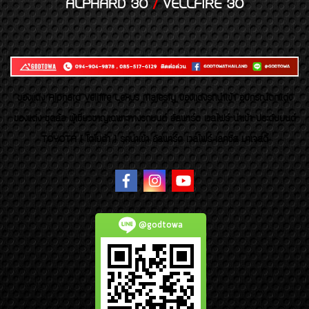
ALPHARD 30
/
VELLFIRE 30
ของเเต่ง Alphard Vellfire Lexus Majesty ของเเต่งรถนำเข้า อุปกรณ์ตกแต่ง
ของแต่ง ชุดล้อ ผู้เชี่ยวชาญเฉพาะทางรถยนต์ อัลพาร์ด เวลไฟร์ นำเข้า ประดับยนต์
TOYOTA ( โตโยต้า ) รถนำเข้า อัลพาร์ด เวลไฟร์ เลกซัส มาเจสตี้
@godtowa