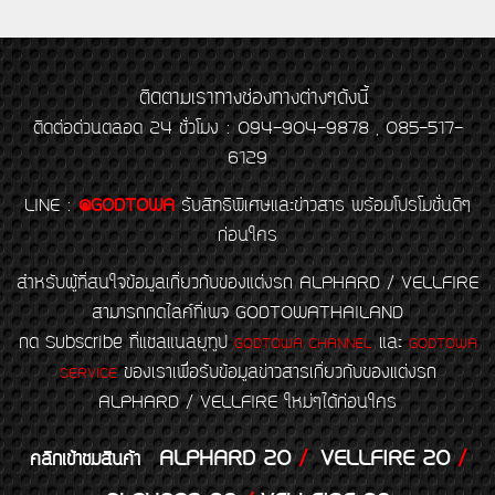
ติดตามเราทางช่องทางต่างๆดังนี้
ติดต่อด่วนตลอด 24 ชั่วโมง : 094-904-9878 , 085-517-
6129
LINE
:
@GODTOWA
รับสิทธิพิเศษและข่าวสาร พร้อมโปรโมชั่นดีๆ
ก่อนใคร
สำหรับผู้ที่สนใจข้อมูลเกี่ยวกับของแต่งรถ ALPHARD / VELLFIRE
สามารถกดไลค์ที่เพจ GODTOWATHAILAND
กด Subscribe ที่แชลแนลยูทูป
และ
GODTOWA CHANNEL
GODTOWA
ของเราเพื่อรับข้อมูลข่าวสารเกี่ยวกับของแต่งรถ
SERVICE
ALPHARD / VELLFIRE ใหม่ๆได้ก่อนใคร
ALPHARD 20
/
VELLFIRE 20
/
คลิกเข้าชมสินค้า