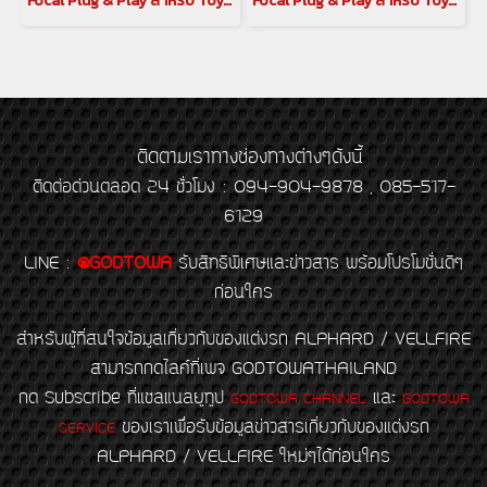
Focal Plug & Play สำหรับ Toyota Alphard / Vellfire 30 ชุดลำโพงหน้า IS TOY 165 TWU 2 Way Component Kit
Focal Plug & Play สำหรับ Toyota Alphard / Vellfire 40 ชุดลำโพง IS TOY 690 2 Way Component Kit
ติดตามเราทางช่องทางต่างๆดังนี้
ติดต่อด่วนตลอด 24 ชั่วโมง : 094-904-9878 , 085-517-
6129
LINE
:
@GODTOWA
รับสิทธิพิเศษและข่าวสาร พร้อมโปรโมชั่นดีๆ
ก่อนใคร
สำหรับผู้ที่สนใจข้อมูลเกี่ยวกับของแต่งรถ ALPHARD / VELLFIRE
สามารถกดไลค์ที่เพจ GODTOWATHAILAND
กด Subscribe ที่แชลแนลยูทูป
และ
GODTOWA CHANNEL
GODTOWA
ของเราเพื่อรับข้อมูลข่าวสารเกี่ยวกับของแต่งรถ
SERVICE
ALPHARD / VELLFIRE ใหม่ๆได้ก่อนใคร