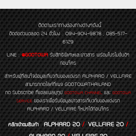
ติดตามเราทางช่องทางต่างๆดังนี้
ติดต่อด่วนตลอด 24 ชั่วโมง : 094-904-9878 , 085-517-
6129
LINE
:
@GODTOWA
รับสิทธิพิเศษและข่าวสาร พร้อมโปรโมชั่นดีๆ
ก่อนใคร
สำหรับผู้ที่สนใจข้อมูลเกี่ยวกับของแต่งรถ ALPHARD / VELLFIRE
สามารถกดไลค์ที่เพจ GODTOWATHAILAND
กด Subscribe ที่แชลแนลยูทูป
และ
GODTOWA CHANNEL
GODTOWA
ของเราเพื่อรับข้อมูลข่าวสารเกี่ยวกับของแต่งรถ
SERVICE
ALPHARD / VELLFIRE ใหม่ๆได้ก่อนใคร
ALPHARD 20
/
VELLFIRE 20
/
คลิกเข้าชมสินค้า