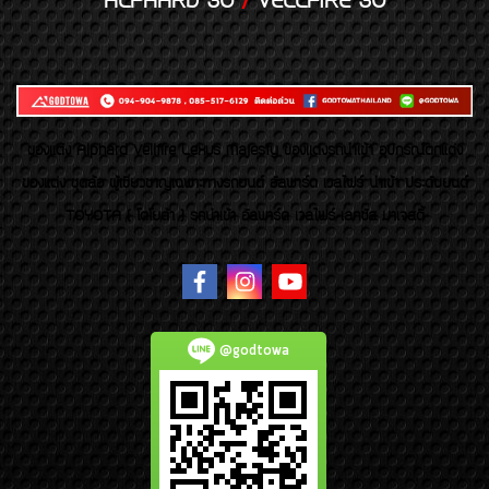
ALPHARD 30
/
VELLFIRE 30
ของเเต่ง Alphard Vellfire Lexus Majesty ของเเต่งรถนำเข้า อุปกรณ์ตกแต่ง
ของแต่ง ชุดล้อ ผู้เชี่ยวชาญเฉพาะทางรถยนต์ อัลพาร์ด เวลไฟร์ นำเข้า ประดับยนต์
TOYOTA ( โตโยต้า ) รถนำเข้า อัลพาร์ด เวลไฟร์ เลกซัส มาเจสตี้
@godtowa