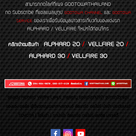
สามารถกดไลค์ที่เพจ GODTOWATHAILAND
กด Subscribe ที่แชลแนลยูทูป
และ
GODTOWA CHANNEL
GODTOWA
ของเราเพื่อรับข้อมูลข่าวสารเกี่ยวกับของแต่งรถ
SERVICE
ALPHARD / VELLFIRE ใหม่ๆได้ก่อนใคร
ALPHARD 20
/
VELLFIRE 20
/
คลิกเข้าชมสินค้า
ALPHARD 30
/
VELLFIRE 30
ของเเต่ง Alphard Vellfire Lexus Majesty ของเเต่งรถนำเข้า อุปกรณ์ตกแต่ง
ของแต่ง ชุดล้อ ผู้เชี่ยวชาญเฉพาะทางรถยนต์ อัลพาร์ด เวลไฟร์ นำเข้า ประดับยนต์
TOYOTA ( โตโยต้า ) รถนำเข้า อัลพาร์ด เวลไฟร์ เลกซัส มาเจสตี้