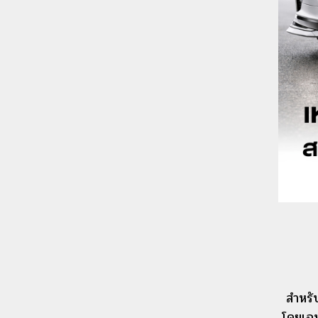
สำหรั
โดยเฉพ