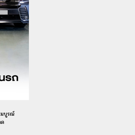
สมบูรณ์
าด