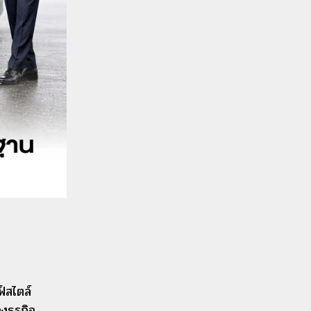
์สไตล์
งธุรกิจ