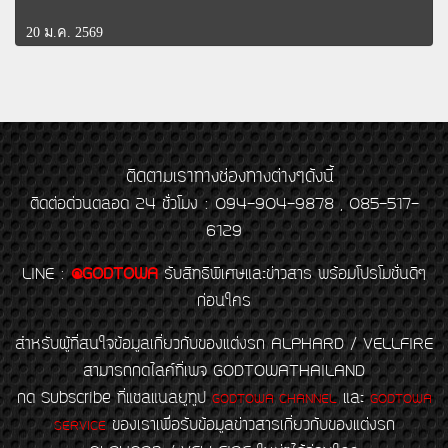
20 ม.ค. 2569
ติดตามเราทางช่องทางต่างๆดังนี้
ติดต่อด่วนตลอด 24 ชั่วโมง : 094-904-9878 , 085-517-
6129
LINE
:
@GODTOWA
รับสิทธิพิเศษและข่าวสาร พร้อมโปรโมชั่นดีๆ
ก่อนใคร
สำหรับผู้ที่สนใจข้อมูลเกี่ยวกับของแต่งรถ ALPHARD / VELLFIRE
สามารถกดไลค์ที่เพจ GODTOWATHAILAND
กด Subscribe ที่แชลแนลยูทูป
และ
GODTOWA CHANNEL
GODTOWA
ของเราเพื่อรับข้อมูลข่าวสารเกี่ยวกับของแต่งรถ
SERVICE