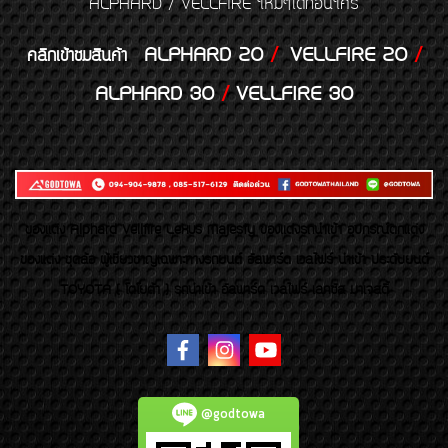
ALPHARD / VELLFIRE ใหม่ๆได้ก่อนใคร
ALPHARD 20
/
VELLFIRE 20
/
คลิกเข้าชมสินค้า
ALPHARD 30
/
VELLFIRE 30
ของเเต่ง Alphard Vellfire Lexus Majesty ของเเต่งรถนำเข้า อุปกรณ์ตกแต่ง
ของแต่ง ชุดล้อ ผู้เชี่ยวชาญเฉพาะทางรถยนต์ อัลพาร์ด เวลไฟร์ นำเข้า ประดับยนต์
TOYOTA ( โตโยต้า ) รถนำเข้า อัลพาร์ด เวลไฟร์ เลกซัส มาเจสตี้
@godtowa