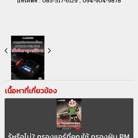
[โทรศัพท์ : 085-517-6129 , 094-904-9878
เนื้อหาที่เกี่ยวข้อง
รู้หรือไม่? กรองแอร์ที่คุณใช้ กรองฝุ่น PM