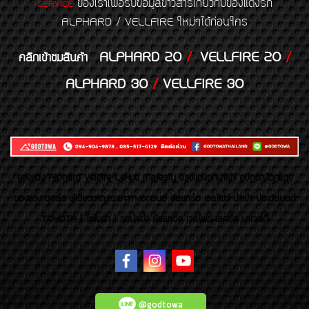
ของเราเพื่อรับข้อมูลข่าวสารเกี่ยวกับของแต่งรถ
SERVICE
ALPHARD / VELLFIRE ใหม่ๆได้ก่อนใคร
ALPHARD 20
/
VELLFIRE 20
/
คลิกเข้าชมสินค้า
ALPHARD 30
/
VELLFIRE 30
ของเเต่ง Alphard Vellfire Lexus Majesty ของเเต่งรถนำเข้า อุปกรณ์ตกแต่ง
ของแต่ง ชุดล้อ ผู้เชี่ยวชาญเฉพาะทางรถยนต์ อัลพาร์ด เวลไฟร์ นำเข้า ประดับยนต์
TOYOTA ( โตโยต้า ) รถนำเข้า อัลพาร์ด เวลไฟร์ เลกซัส มาเจสตี้
@godtowa