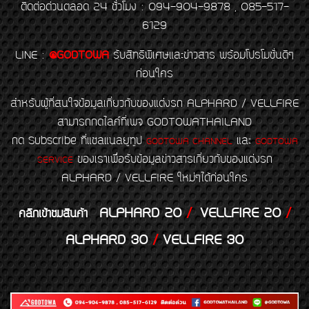
ติดต่อด่วนตลอด 24 ชั่วโมง : 094-904-9878 , 085-517-
6129
LINE
:
@GODTOWA
รับสิทธิพิเศษและข่าวสาร พร้อมโปรโมชั่นดีๆ
ก่อนใคร
สำหรับผู้ที่สนใจข้อมูลเกี่ยวกับของแต่งรถ ALPHARD / VELLFIRE
สามารถกดไลค์ที่เพจ GODTOWATHAILAND
กด Subscribe ที่แชลแนลยูทูป
และ
GODTOWA CHANNEL
GODTOWA
ของเราเพื่อรับข้อมูลข่าวสารเกี่ยวกับของแต่งรถ
SERVICE
ALPHARD / VELLFIRE ใหม่ๆได้ก่อนใคร
ALPHARD 20
/
VELLFIRE 20
/
คลิกเข้าชมสินค้า
ALPHARD 30
/
VELLFIRE 30