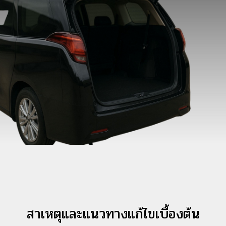
สาเหตุและแนวทางแก้ไขเบื้องต้น