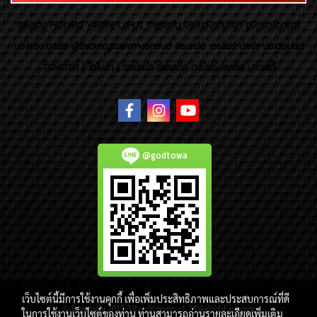
ของเเต่ง Alphard Vellfire Lexus Majesty ของเเต่งรถนำเข้า อุปกรณ์ตกแต่ง
ของแต่ง ชุดล้อ ผู้เชี่ยวชาญเฉพาะทางรถยนต์ อัลพาร์ด เวลไฟร์ นำเข้า ประดับยนต์
TOYOTA ( โตโยต้า ) รถนำเข้า อัลพาร์ด เวลไฟร์ เลกซัส มาเจสตี้
@godtowa
เว็บไซต์นี้มีการใช้งานคุกกี้ เพื่อเพิ่มประสิทธิภาพและประสบการณ์ที่ดี
© Copyright 2015 All right reserved. MakeWebEasy.com
ในการใช้งานเว็บไซต์ของท่าน ท่านสามารถอ่านรายละเอียดเพิ่มเติม