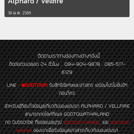
Alphard / Vellfire
30 ม.ค. 2569
ติดตามเราทางช่องทางต่างๆดังนี้
ติดต่อด่วนตลอด 24 ชั่วโมง : 094-904-9878 , 085-517-
6129
LINE
:
@GODTOWA
รับสิทธิพิเศษและข่าวสาร พร้อมโปรโมชั่นดีๆ
ก่อนใคร
สำหรับผู้ที่สนใจข้อมูลเกี่ยวกับของแต่งรถ ALPHARD / VELLFIRE
สามารถกดไลค์ที่เพจ GODTOWATHAILAND
กด Subscribe ที่แชลแนลยูทูป
และ
GODTOWA CHANNEL
GODTOWA
ของเราเพื่อรับข้อมูลข่าวสารเกี่ยวกับของแต่งรถ
SERVICE