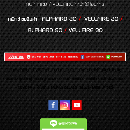
ALPHARD / VELLFIRE ใหม่ๆได้ก่อนใคร
ALPHARD 20
/
VELLFIRE 20
/
คลิกเข้าชมสินค้า
ALPHARD 30
/
VELLFIRE 30
ของเเต่ง Alphard Vellfire Lexus Majesty ของเเต่งรถนำเข้า อุปกรณ์ตกแต่ง
ของแต่ง ชุดล้อ ผู้เชี่ยวชาญเฉพาะทางรถยนต์ อัลพาร์ด เวลไฟร์ นำเข้า ประดับยนต์
TOYOTA ( โตโยต้า ) รถนำเข้า อัลพาร์ด เวลไฟร์ เลกซัส มาเจสตี้
@godtowa