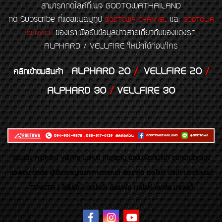
สามารถกดไลค์ที่เพจ GODTOWATHAILAND
กด Subscribe ที่แชลแนลยูทูป
และ
GODTOWA CHANNEL
GODTOWA
ของเราเพื่อรับข้อมูลข่าวสารเกี่ยวกับของแต่งรถ
SERVICE
ALPHARD / VELLFIRE ใหม่ๆได้ก่อนใคร
ALPHARD 20
/
VELLFIRE 20
/
คลิกเข้าชมสินค้า
ALPHARD 30
/
VELLFIRE 30
ของเเต่ง Alphard Vellfire Lexus Majesty ของเเต่งรถนำเข้า อุปกรณ์ตกแต่ง
ของแต่ง ชุดล้อ ผู้เชี่ยวชาญเฉพาะทางรถยนต์ อัลพาร์ด เวลไฟร์ นำเข้า ประดับยนต์
TOYOTA ( โตโยต้า ) รถนำเข้า อัลพาร์ด เวลไฟร์ เลกซัส มาเจสตี้