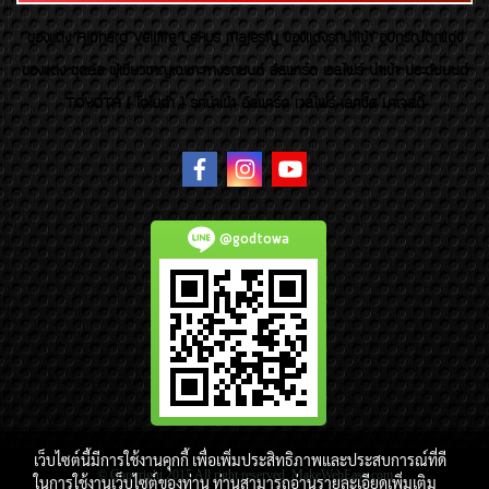
ของเเต่ง Alphard Vellfire Lexus Majesty ของเเต่งรถนำเข้า อุปกรณ์ตกแต่ง
ของแต่ง ชุดล้อ ผู้เชี่ยวชาญเฉพาะทางรถยนต์ อัลพาร์ด เวลไฟร์ นำเข้า ประดับยนต์
TOYOTA ( โตโยต้า ) รถนำเข้า อัลพาร์ด เวลไฟร์ เลกซัส มาเจสตี้
@godtowa
เว็บไซต์นี้มีการใช้งานคุกกี้ เพื่อเพิ่มประสิทธิภาพและประสบการณ์ที่ดี
© Copyright 2015 All right reserved. MakeWebEasy.com
ในการใช้งานเว็บไซต์ของท่าน ท่านสามารถอ่านรายละเอียดเพิ่มเติม