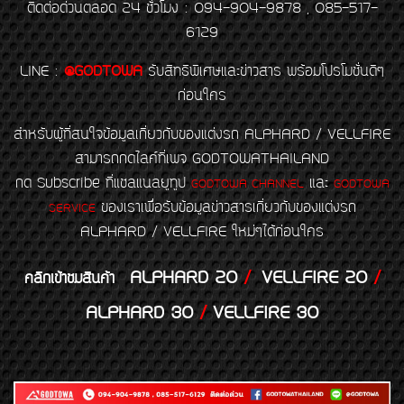
ติดต่อด่วนตลอด 24 ชั่วโมง : 094-904-9878 , 085-517-
6129
LINE
:
@GODTOWA
รับสิทธิพิเศษและข่าวสาร พร้อมโปรโมชั่นดีๆ
ก่อนใคร
สำหรับผู้ที่สนใจข้อมูลเกี่ยวกับของแต่งรถ ALPHARD / VELLFIRE
สามารถกดไลค์ที่เพจ GODTOWATHAILAND
กด Subscribe ที่แชลแนลยูทูป
และ
GODTOWA CHANNEL
GODTOWA
ของเราเพื่อรับข้อมูลข่าวสารเกี่ยวกับของแต่งรถ
SERVICE
ALPHARD / VELLFIRE ใหม่ๆได้ก่อนใคร
ALPHARD 20
/
VELLFIRE 20
/
คลิกเข้าชมสินค้า
ALPHARD 30
/
VELLFIRE 30