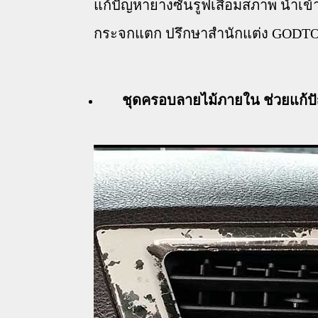
แก้ปัญหายางซันรูฟเสื่อมสภาพ น้ำเข
กระจกแตก
ปรึกษาสำนักแต่ง GODTOW
ชุดครอบลายไม้ภายใน ช่วยแก้