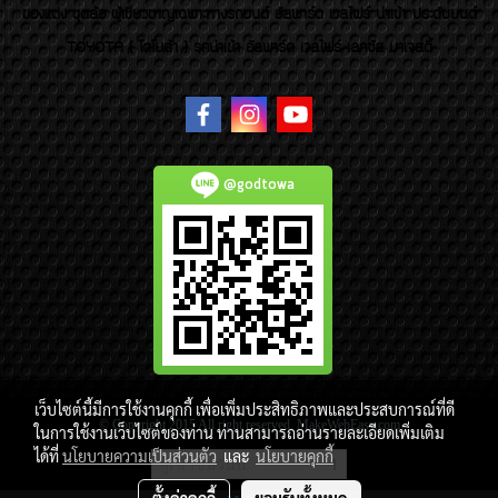
ของแต่ง ชุดล้อ ผู้เชี่ยวชาญเฉพาะทางรถยนต์ อัลพาร์ด เวลไฟร์ นำเข้า ประดับยนต์
TOYOTA ( โตโยต้า ) รถนำเข้า อัลพาร์ด เวลไฟร์ เลกซัส มาเจสตี้
@godtowa
เว็บไซต์นี้มีการใช้งานคุกกี้ เพื่อเพิ่มประสิทธิภาพและประสบการณ์ที่ดี
© Copyright 2015 All right reserved. MakeWebEasy.com
ในการใช้งานเว็บไซต์ของท่าน ท่านสามารถอ่านรายละเอียดเพิ่มเติม
ได้ที่
นโยบายความเป็นส่วนตัว
และ
นโยบายคุกกี้
ผู้เข้าชมวันนี้
1