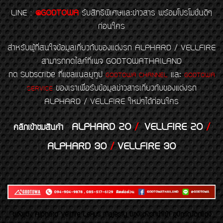
LINE
:
@GODTOWA
รับสิทธิพิเศษและข่าวสาร พร้อมโปรโมชั่นดีๆ
ก่อนใคร
สำหรับผู้ที่สนใจข้อมูลเกี่ยวกับของแต่งรถ ALPHARD / VELLFIRE
สามารถกดไลค์ที่เพจ GODTOWATHAILAND
กด Subscribe ที่แชลแนลยูทูป
และ
GODTOWA CHANNEL
GODTOWA
ของเราเพื่อรับข้อมูลข่าวสารเกี่ยวกับของแต่งรถ
SERVICE
ALPHARD / VELLFIRE ใหม่ๆได้ก่อนใคร
ALPHARD 20
/
VELLFIRE 20
/
คลิกเข้าชมสินค้า
ALPHARD 30
/
VELLFIRE 30
ของเเต่ง Alphard Vellfire Lexus Majesty ของเเต่งรถนำเข้า อุปกรณ์ตกแต่ง