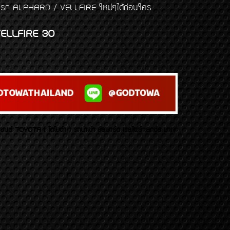
งแต่งรถ ALPHARD / VELLFIRE ใหม่ๆได้ก่อนใคร
ELLFIRE 30
บยนต์ TOYOTA ( โตโยต้า ) รถนำเข้า อัลพาร์ด เวลไฟร์ เลกซัส มาเจ