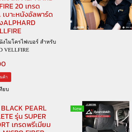
FIRE 20 เกรด
เบาะหนังอัลพาร์ด
นังALPHARD
LLFIRE
หนังไมโครไฟเบอร์ สำหรับ
D VELLFIRE
00
สินค้า
ทียบ
าะ BLACK PEARL
New
TE รุ่น SUPER
T เกรดพรีเมียม