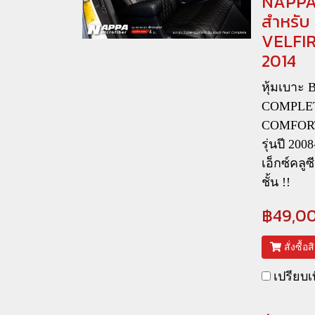
NAPPA
สำหรับ
VELFIR
2014
หุ้มเบาะ
COMPLET
COMFORT
รุ่นปี 200
เอ็กซ์คลู
ชั้น !!
฿49,0
สั่งซื้อ
เปรียบเ