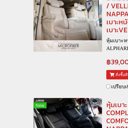
/ VELL
NAPPA 
เบาะห
เบาะVE
หุ้มเบาะ
ALPHAR
฿39,0
สั่งซื้อ
เปรียบเ
หุ้มเบ
New
COMPLE
COMFOR