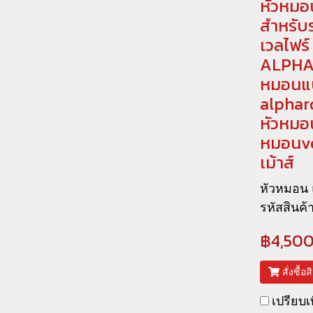
หัวหมอนม
สำหรับ
เวลไฟร์
ALPHA
หมอนแบ
alphard
หัวหมอ
หมอนvel
เม้าส์
หัวหมอน แ
รหัสสินค้
฿4,50
สั่งซื้อ
เปรียบเ