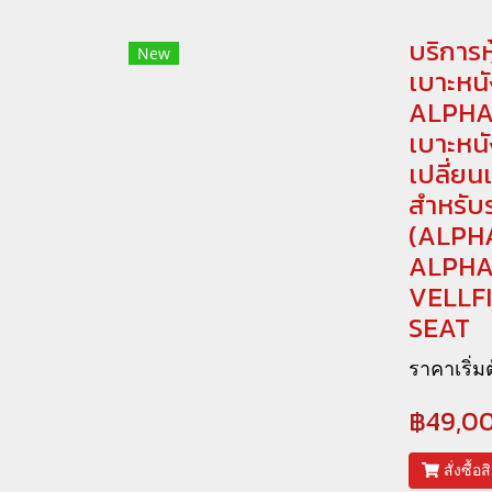
บริการห
New
เบาะหน
ALPHAR
เบาะหนั
เปลี่ยนเ
สำหรับร
(ALPH
ALPHA
VELLF
SEAT
ราคาเริ่มต
฿49,0
สั่งซื้อ