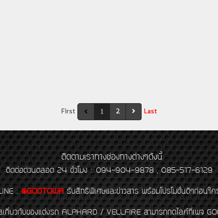
First
2
Last
1
ติดตามเราทางช่องทางต่างๆดังนี้
ติดต่อด่วนตลอด 24 ชั่วโมง : 094-904-9878 , 085-517-6129
LINE
:
@GODTOWA
รับสิทธิพิเศษและข่าวสาร พร้อมโปรโมชั่นดีๆก่อนใค
้อมูลเกี่ยวกับของแต่งรถ ALPHARD / VELLFIRE สามารถกดไลค์ที่เ