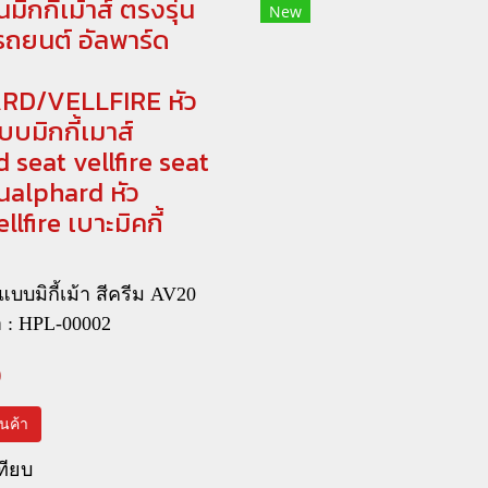
ิกกี้เม้าส์ ตรงรุ่น
New
รถยนต์ อัลพาร์ด
RD/VELLFIRE หัว
บมิกกี้เมาส์
 seat vellfire seat
นalphard หัว
lfire เบาะมิคกี้
บบมิกี้เม้า สีครีม AV20
า : HPL-00002
0
สินค้า
ทียบ