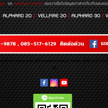
และ
ของเราเพื่อรับข้อมูลข่าวสารเกี่ยวกับขอ
NNEL
GODTOWA SERVICE
ALPHARD 20
/
VELLFIRE 20
/
ALPHARD 30
/
V
รณ์ตกแต่ง ของแต่ง ชุดล้อ ผู้เชี่ยวชาญเฉพาะทางรถยนต์ อัลพาร์ด เวลไฟร์ นำเข้า ประดั
สตี้
@godtowa