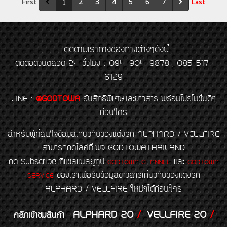
First
2
3
4
5
6
7
Last
1
ติดตามเราทางช่องทางต่างๆดังนี้
ติดต่อด่วนตลอด 24 ชั่วโมง : 094-904-9878 , 085-517-
6129
LINE
:
@GODTOWA
รับสิทธิพิเศษและข่าวสาร พร้อมโปรโมชั่นดีๆ
ก่อนใคร
สำหรับผู้ที่สนใจข้อมูลเกี่ยวกับของแต่งรถ ALPHARD / VELLFIRE
สามารถกดไลค์ที่เพจ GODTOWATHAILAND
กด Subscribe ที่แชลแนลยูทูป
และ
GODTOWA CHANNEL
GODTOWA
ของเราเพื่อรับข้อมูลข่าวสารเกี่ยวกับของแต่งรถ
SERVICE
ALPHARD / VELLFIRE ใหม่ๆได้ก่อนใคร
ALPHARD 20
/
VELLFIRE 20
/
คลิกเข้าชมสินค้า