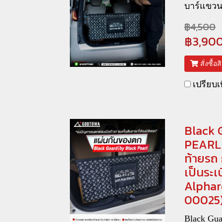
บาร์แขวน
฿4,500
฿3,90
สั่งซื้อ
เปรียบเ
Black 
PEARL 
ท้ายรถ
เป็นระเ
Alphar
00025
Black Gu