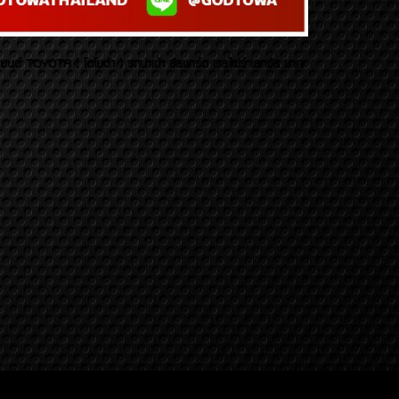
บยนต์ TOYOTA ( โตโยต้า ) รถนำเข้า อัลพาร์ด เวลไฟร์ เลกซัส มาเจ