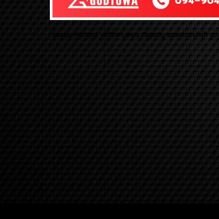
ของเเต่ง Alphard Vellfire Lexus Majesty ของเเต่งรถนำเข้า อุปก