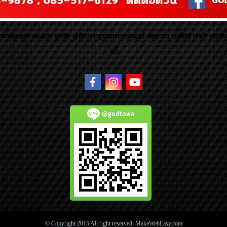
รณ์ตกแต่ง ของแต่ง ชุดล้อ ผู้เชี่ยวชาญเฉพาะทางรถยนต์ อัลพาร์ด เวลไฟร์ นำเข้า ประดั
สตี้
@godtowa
© Copyright 2015 All right reserved. MakeWebEasy.com