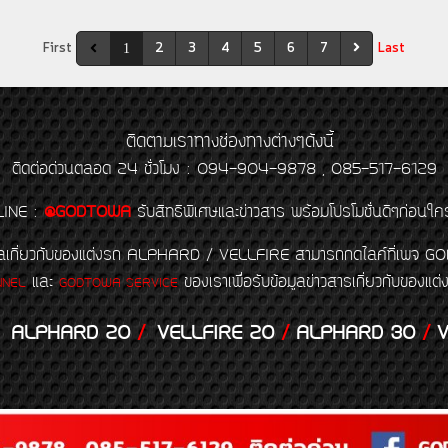
First
2
3
4
5
6
7
Last
1
ติดตามเราทางช่องทางต่างๆดังนี้
ติดต่อด่วนตลอด 24 ชั่วโมง : 094-904-9878 , 085-517-6129
LINE
:
@GODTOWA
รับสิทธิพิเศษและข่าวสาร พร้อมโปรโมชั่นดีๆก่อนใค
้อมูลเกี่ยวกับของแต่งรถ ALPHARD / VELLFIRE สามารถกดไลค์ที่เ
และ
ของเราเพื่อรับข้อมูลข่าวสารเกี่ยวกับขอ
NNEL
GODTOWA SERVICE
ALPHARD 20
/
VELLFIRE 20
/
ALPHARD 30
/
V