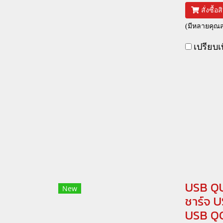
สั่งซื้อ
(มีหลายคุณสม
เปรียบเ
USB QU
New
ชาร์จ U
USB QC