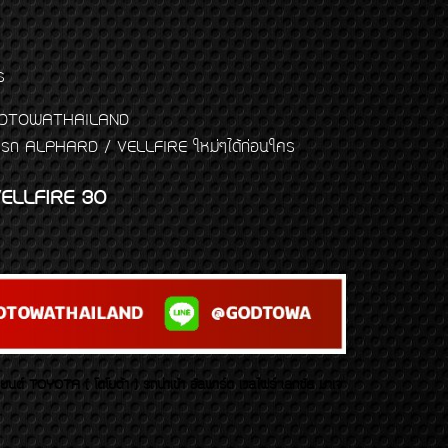
ร
พจ GODTOWATHAILAND
งแต่งรถ ALPHARD / VELLFIRE ใหม่ๆได้ก่อนใคร
ELLFIRE 30
บยนต์ TOYOTA ( โตโยต้า ) รถนำเข้า อัลพาร์ด เวลไฟร์ เลกซัส มาเจ