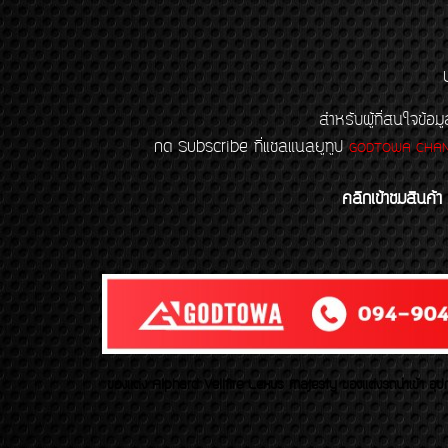
สำหรับผู้ที่สนใจข
กด Subscribe ที่แชลแนลยูทูป
GODTOWA CHA
คลิกเข้าชมสินค้า
ของเเต่ง Alphard Vellfire Lexus Majesty ของเเต่งรถนำเข้า อุปก