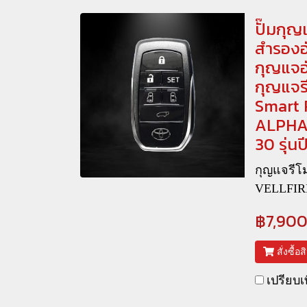
ปั๊มกุญ
สำรองอั
กุญแจอ
กุญแจร
Smart
ALPHA
30 รุ่น
กุญแจรี
VELLFIR
฿7,90
สั่งซื้อ
เปรียบเ