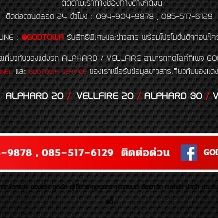
ติดตามเราทางช่องทางต่างๆดังนี้
ติดต่อด่วนตลอด 24 ชั่วโมง : 094-904-9878 , 085-517-6129
LINE
:
@GODTOWA
รับสิทธิพิเศษและข่าวสาร พร้อมโปรโมชั่นดีๆก่อนใค
้อมูลเกี่ยวกับของแต่งรถ ALPHARD / VELLFIRE สามารถกดไลค์ที่เ
และ
ของเราเพื่อรับข้อมูลข่าวสารเกี่ยวกับขอ
NNEL
GODTOWA SERVICE
ALPHARD 20
/
VELLFIRE 20
/
ALPHARD 30
/
V
รณ์ตกแต่ง ของแต่ง ชุดล้อ ผู้เชี่ยวชาญเฉพาะทางรถยนต์ อัลพาร์ด เวลไฟร์ นำเข้า ประดั
สตี้