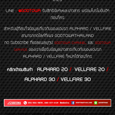
LINE
:
@GODTOWA
รับสิทธิพิเศษและข่าวสาร พร้อมโปรโมชั่นดีๆ
ก่อนใคร
สำหรับผู้ที่สนใจข้อมูลเกี่ยวกับของแต่งรถ ALPHARD / VELLFIRE
สามารถกดไลค์ที่เพจ GODTOWATHAILAND
กด Subscribe ที่แชลแนลยูทูป
และ
GODTOWA CHANNEL
GODTOWA
ของเราเพื่อรับข้อมูลข่าวสารเกี่ยวกับของแต่งรถ
SERVICE
ALPHARD / VELLFIRE ใหม่ๆได้ก่อนใคร
ALPHARD 20
/
VELLFIRE 20
/
คลิกเข้าชมสินค้า
ALPHARD 30
/
VELLFIRE 30
ของเเต่ง Alphard Vellfire Lexus Majesty ของเเต่งรถนำเข้า อุปกรณ์ตกแต่ง