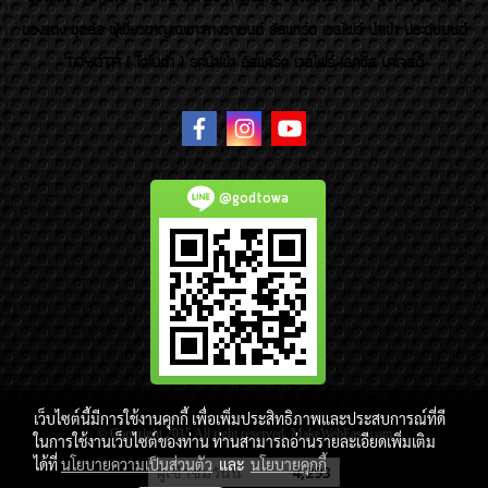
ของแต่ง ชุดล้อ ผู้เชี่ยวชาญเฉพาะทางรถยนต์ อัลพาร์ด เวลไฟร์ นำเข้า ประดับยนต์
TOYOTA ( โตโยต้า ) รถนำเข้า อัลพาร์ด เวลไฟร์ เลกซัส มาเจสตี้
@godtowa
เว็บไซต์นี้มีการใช้งานคุกกี้ เพื่อเพิ่มประสิทธิภาพและประสบการณ์ที่ดี
© Copyright 2015 All right reserved. MakeWebEasy.com
ในการใช้งานเว็บไซต์ของท่าน ท่านสามารถอ่านรายละเอียดเพิ่มเติม
ได้ที่
นโยบายความเป็นส่วนตัว
และ
นโยบายคุกกี้
ผู้เข้าชมวันนี้
4,293