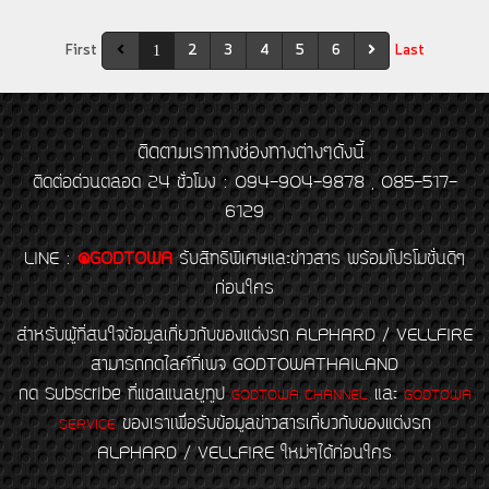
First
2
3
4
5
6
Last
1
ติดตามเราทางช่องทางต่างๆดังนี้
ติดต่อด่วนตลอด 24 ชั่วโมง : 094-904-9878 , 085-517-
6129
LINE
:
@GODTOWA
รับสิทธิพิเศษและข่าวสาร พร้อมโปรโมชั่นดีๆ
ก่อนใคร
สำหรับผู้ที่สนใจข้อมูลเกี่ยวกับของแต่งรถ ALPHARD / VELLFIRE
สามารถกดไลค์ที่เพจ GODTOWATHAILAND
กด Subscribe ที่แชลแนลยูทูป
และ
GODTOWA CHANNEL
GODTOWA
ของเราเพื่อรับข้อมูลข่าวสารเกี่ยวกับของแต่งรถ
SERVICE
ALPHARD / VELLFIRE ใหม่ๆได้ก่อนใคร