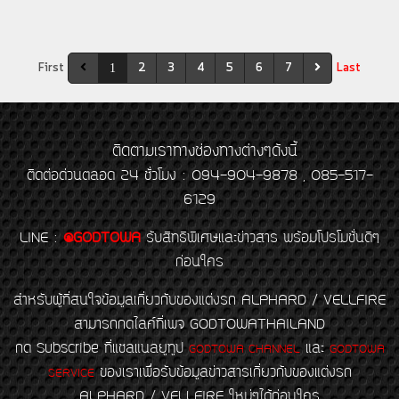
First
2
3
4
5
6
7
Last
1
ติดตามเราทางช่องทางต่างๆดังนี้
ติดต่อด่วนตลอด 24 ชั่วโมง : 094-904-9878 , 085-517-
6129
LINE
:
@GODTOWA
รับสิทธิพิเศษและข่าวสาร พร้อมโปรโมชั่นดีๆ
ก่อนใคร
สำหรับผู้ที่สนใจข้อมูลเกี่ยวกับของแต่งรถ ALPHARD / VELLFIRE
สามารถกดไลค์ที่เพจ GODTOWATHAILAND
กด Subscribe ที่แชลแนลยูทูป
และ
GODTOWA CHANNEL
GODTOWA
ของเราเพื่อรับข้อมูลข่าวสารเกี่ยวกับของแต่งรถ
SERVICE
ALPHARD / VELLFIRE ใหม่ๆได้ก่อนใคร