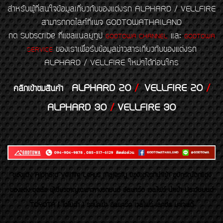
สำหรับผู้ที่สนใจข้อมูลเกี่ยวกับของแต่งรถ ALPHARD / VELLFIRE
สามารถกดไลค์ที่เพจ GODTOWATHAILAND
กด Subscribe ที่แชลแนลยูทูป
และ
GODTOWA CHANNEL
GODTOWA
ของเราเพื่อรับข้อมูลข่าวสารเกี่ยวกับของแต่งรถ
SERVICE
ALPHARD / VELLFIRE ใหม่ๆได้ก่อนใคร
ALPHARD 20
/
VELLFIRE 20
/
คลิกเข้าชมสินค้า
ALPHARD 30
/
VELLFIRE 30
ของเเต่ง Alphard Vellfire Lexus Majesty ของเเต่งรถนำเข้า อุปกรณ์ตกแต่ง
ของแต่ง ชุดล้อ ผู้เชี่ยวชาญเฉพาะทางรถยนต์ อัลพาร์ด เวลไฟร์ นำเข้า ประดับยนต์
TOYOTA ( โตโยต้า ) รถนำเข้า อัลพาร์ด เวลไฟร์ เลกซัส มาเจสตี้