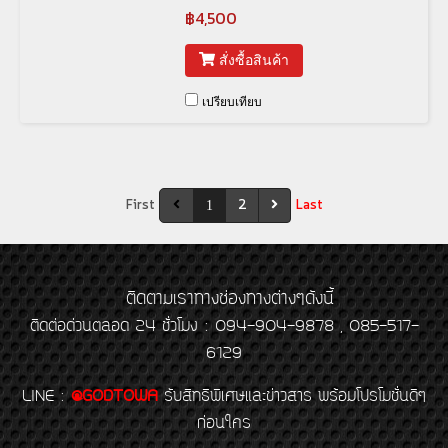
฿4,500
สั่งซื้อสินค้า
เปรียบเทียบ
First
2
Last
1
ติดตามเราทางช่องทางต่างๆดังนี้
ติดต่อด่วนตลอด 24 ชั่วโมง : 094-904-9878 , 085-517-
6129
LINE
:
@GODTOWA
รับสิทธิพิเศษและข่าวสาร พร้อมโปรโมชั่นดีๆ
ก่อนใคร