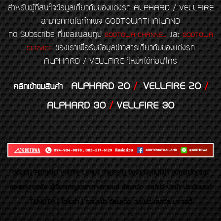
สำหรับผู้ที่สนใจข้อมูลเกี่ยวกับของแต่งรถ ALPHARD / VELLFIRE
สามารถกดไลค์ที่เพจ GODTOWATHAILAND
กด Subscribe ที่แชลแนลยูทูป
และ
GODTOWA CHANNEL
GODTOWA
ของเราเพื่อรับข้อมูลข่าวสารเกี่ยวกับของแต่งรถ
SERVICE
ALPHARD / VELLFIRE ใหม่ๆได้ก่อนใคร
ALPHARD 20
/
VELLFIRE 20
/
คลิกเข้าชมสินค้า
ALPHARD 30
/
VELLFIRE 30
ของเเต่ง Alphard Vellfire Lexus Majesty ของเเต่งรถนำเข้า อุปกรณ์ตกแต่ง
ของแต่ง ชุดล้อ ผู้เชี่ยวชาญเฉพาะทางรถยนต์ อัลพาร์ด เวลไฟร์ นำเข้า ประดับยนต์
TOYOTA ( โตโยต้า ) รถนำเข้า อัลพาร์ด เวลไฟร์ เลกซัส มาเจสตี้