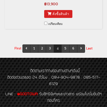
฿13,900
สั่งซื้อสินค้า
เปรียบเทียบ
First
1
2
3
5
6
Last
4
ติดตามเราทางช่องทางต่างๆดังนี้
ติดต่อด่วนตลอด 24 ชั่วโมง : 094-904-9878 , 085-517-
6129
LINE
:
@GODTOWA
รับสิทธิพิเศษและข่าวสาร พร้อมโปรโมชั่นดีๆ
ก่อนใคร