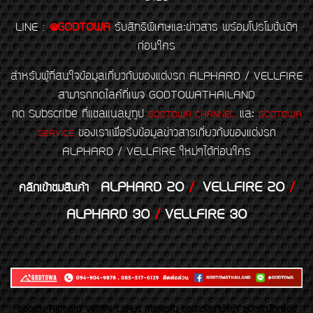
LINE
:
@GODTOWA
รับสิทธิพิเศษและข่าวสาร พร้อมโปรโมชั่นดีๆ
ก่อนใคร
สำหรับผู้ที่สนใจข้อมูลเกี่ยวกับของแต่งรถ ALPHARD / VELLFIRE
สามารถกดไลค์ที่เพจ GODTOWATHAILAND
กด Subscribe ที่แชลแนลยูทูป
และ
GODTOWA CHANNEL
GODTOWA
ของเราเพื่อรับข้อมูลข่าวสารเกี่ยวกับของแต่งรถ
SERVICE
ALPHARD / VELLFIRE ใหม่ๆได้ก่อนใคร
ALPHARD 20
/
VELLFIRE 20
/
คลิกเข้าชมสินค้า
ALPHARD 30
/
VELLFIRE 30
ของเเต่ง Alphard Vellfire Lexus Majesty ของเเต่งรถนำเข้า อุปกรณ์ตกแต่ง