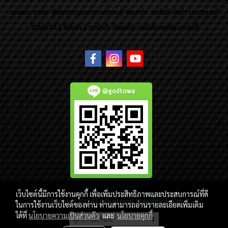
ของแต่ง ชุดล้อ ผู้เชี่ยวชาญเฉพาะทางรถยนต์ อัลพาร์ด เวลไฟร์ นำเข้า ประดับยนต์
TOYOTA ( โตโยต้า ) รถนำเข้า อัลพาร์ด เวลไฟร์ เลกซัส มาเจสตี้
@godtowa
เว็บไซต์นี้มีการใช้งานคุกกี้ เพื่อเพิ่มประสิทธิภาพและประสบการณ์ที่ดี
© Copyright 2015 All right reserved. MakeWebEasy.com
ในการใช้งานเว็บไซต์ของท่าน ท่านสามารถอ่านรายละเอียดเพิ่มเติม
ได้ที่
นโยบายความเป็นส่วนตัว
และ
นโยบายคุกกี้
ผู้เข้าชมวันนี้
1