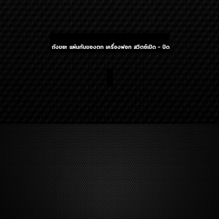
ถังขยะ แผ่นกันของตก เครื่องฟอก สวิตซ์เปิด - ปิด