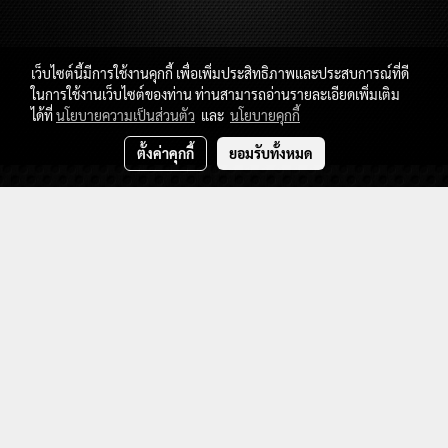
เว็บไซต์นี้มีการใช้งานคุกกี้ เพื่อเพิ่มประสิทธิภาพและประสบการณ์ที่ดี
ในการใช้งานเว็บไซต์ของท่าน ท่านสามารถอ่านรายละเอียดเพิ่มเติม
ได้ที่
นโยบายความเป็นส่วนตัว
และ
นโยบายคุกกี้
ตั้งค่าคุกกี้
ยอมรับทั้งหมด
ติดตามเราทางช่องทางต่างๆดังนี้
ติดต่อด่วนตลอด 24 ชั่วโมง : 094-904-9878 , 085-517-
6129
LINE
:
@GODTOWA
รับสิทธิพิเศษและข่าวสาร พร้อมโปรโมชั่นดีๆ
ก่อนใคร
สำหรับผู้ที่สนใจข้อมูลเกี่ยวกับของแต่งรถ ALPHARD / VELLFIRE
สามารถกดไลค์ที่เพจ GODTOWATHAILAND
กด Subscribe ที่แชลแนลยูทูป
และ
GODTOWA CHANNEL
GODTOWA