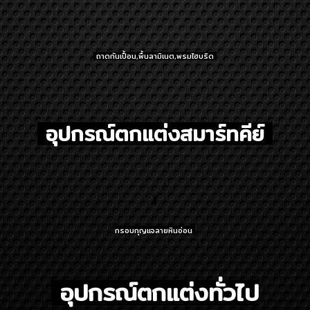
ถาดกันเปื้อน,พื้นลามิเนต,พรมไฮบริด
อุปกรณ์ตกแต่ง
สมาร์ทคีย์
กรอบกุญแจลายหินอ่อน
อุปกรณ์ตกแต่ง
ทั่วไป