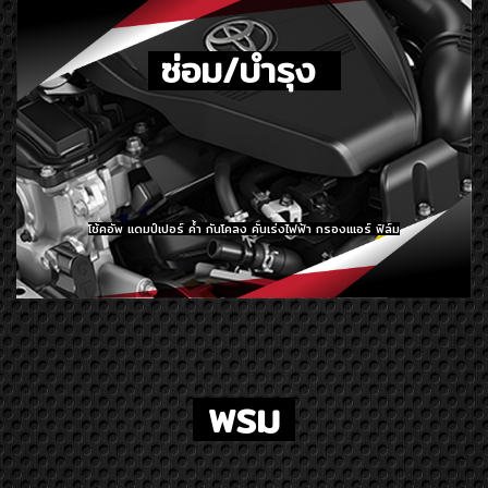
ซ่อม/บำรุง
โช้คอัพ แดมป์เปอร์ ค้ำ กันโคลง คันเร่งไฟฟ้า กรองเแอร์ ฟิล์ม
พรม