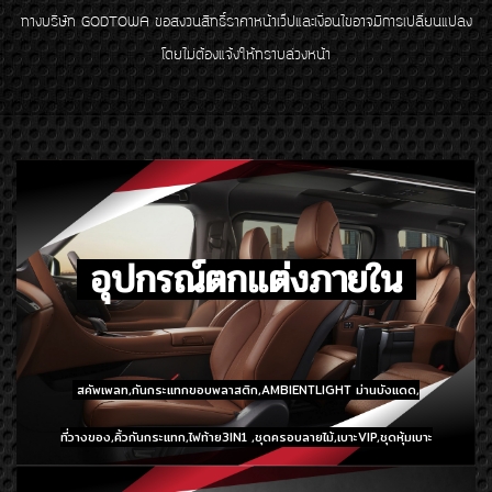
ทางบริษัท GODTOWA ขอสงวนสิทธิ์ราคาหน้าเว็ปและเงื่อนไขอาจมีการเปลี่ยนแปลง
โดยไม่ต้องแจ้งให้ทราบล่วงหน้า
อุปกรณ์ตกแต่งภายใน
สคัพเพลท,กันกระแทกขอบพลาสติก,AMBIENTLIGHT
ม่านบังแดด,
ที่วางของ,คิ้วกันกระแทก,ไฟท้าย3IN1 ,ชุดครอบลายไม้,เบาะVIP,ชุดหุ้มเบาะ