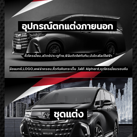
อุปกรณ์ตกแต่งภายนอก
คิ้วโครเมี่ยม,สวิตซ์ประตูท้าย,ฟิล์มติดไฟทับทิม,บันไดสไลด์ไฟฟ้า
ล้อแมกซ์,LOGO,เคฟล่าครอบ,คิ้วกันหินกระเด็น ,โลโก้ Alphard,ชุดโครเมี่ยมรอบคัน
ชุดแต่ง