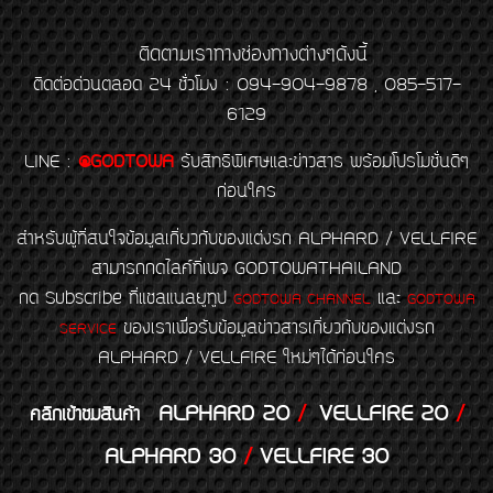
ติดตามเราทางช่องทางต่างๆดังนี้
ติดต่อด่วนตลอด 24 ชั่วโมง : 094-904-9878 , 085-517-
6129
LINE
:
@GODTOWA
รับสิทธิพิเศษและข่าวสาร พร้อมโปรโมชั่นดีๆ
ก่อนใคร
สำหรับผู้ที่สนใจข้อมูลเกี่ยวกับของแต่งรถ ALPHARD / VELLFIRE
สามารถกดไลค์ที่เพจ GODTOWATHAILAND
กด Subscribe ที่แชลแนลยูทูป
และ
GODTOWA CHANNEL
GODTOWA
ของเราเพื่อรับข้อมูลข่าวสารเกี่ยวกับของแต่งรถ
SERVICE
ALPHARD / VELLFIRE ใหม่ๆได้ก่อนใคร
ALPHARD 20
/
VELLFIRE 20
/
คลิกเข้าชมสินค้า
ALPHARD 30
/
VELLFIRE 30