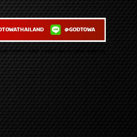
บยนต์ TOYOTA ( โตโยต้า ) รถนำเข้า อัลพาร์ด เวลไฟร์ เลกซัส มาเจ