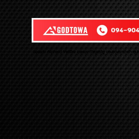
ของเเต่ง Alphard Vellfire Lexus Majesty ของเเต่งรถนำเข้า อุปก