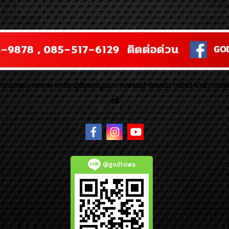
รณ์ตกแต่ง ของแต่ง ชุดล้อ ผู้เชี่ยวชาญเฉพาะทางรถยนต์ อัลพาร์ด เวลไฟร์ นำเข้า ประดั
สตี้
@godtowa