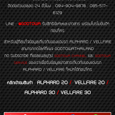
ติดต่อด่วนตลอด 24 ชั่วโมง : 094-904-9878 , 085-517-
6129
LINE
:
@GODTOWA
รับสิทธิพิเศษและข่าวสาร พร้อมโปรโมชั่นดีๆ
ก่อนใคร
สำหรับผู้ที่สนใจข้อมูลเกี่ยวกับของแต่งรถ ALPHARD / VELLFIRE
สามารถกดไลค์ที่เพจ GODTOWATHAILAND
กด Subscribe ที่แชลแนลยูทูป
และ
GODTOWA CHANNEL
GODTOWA
ของเราเพื่อรับข้อมูลข่าวสารเกี่ยวกับของแต่งรถ
SERVICE
ALPHARD / VELLFIRE ใหม่ๆได้ก่อนใคร
ALPHARD 20
/
VELLFIRE 20
/
คลิกเข้าชมสินค้า
ALPHARD 30
/
VELLFIRE 30