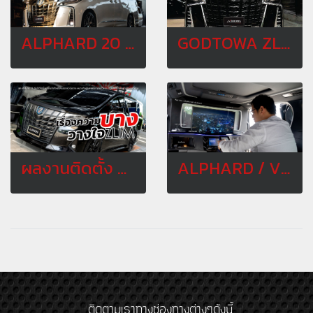
ALPHARD 20 รุ่นปี 2008 เป็น ALPHARD SC 2020
GODTOWA ZLIM : ชุดแต่งรอบคันซีรีย์ใหม่จากสำนักแต่ง GODTOWA
ผลงานติดตั้ง ชุดแต่ง GODTOWA ZLIM FOR ALPHARD LUXURY ประกอบด้วย ลิ้นหน้า • ลิ้นข้าง • ลิ้นหลัง
ALPHARD / VELLFIRE INTERIOR UPGRADE อัพเกรดภายในสุดกริ๊บบ !!! สำหรับ ALPHARD / VELLFIRE
ติดตามเราทางช่องทางต่างๆดังนี้