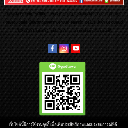
ของเเต่ง Alphard Vellfire Lexus Majesty ของเเต่งรถนำเข้า อุปกรณ์ตกแต่ง
ของแต่ง ชุดล้อ ผู้เชี่ยวชาญเฉพาะทางรถยนต์ อัลพาร์ด เวลไฟร์ นำเข้า ประดับยนต์
TOYOTA ( โตโยต้า ) รถนำเข้า อัลพาร์ด เวลไฟร์ เลกซัส มาเจสตี้
@godtowa
เว็บไซต์นี้มีการใช้งานคุกกี้ เพื่อเพิ่มประสิทธิภาพและประสบการณ์ที่ดี