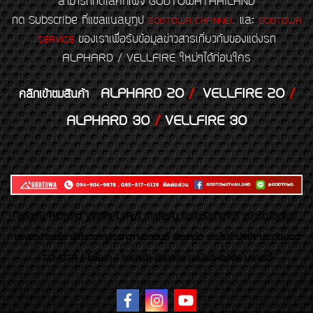
สามารถกดไลค์ที่เพจ GODTOWATHAILAND
กด Subscribe ที่แชลแนลยูทูป
และ
GODTOWA CHANNEL
GODTOWA
ของเราเพื่อรับข้อมูลข่าวสารเกี่ยวกับของแต่งรถ
SERVICE
ALPHARD / VELLFIRE ใหม่ๆได้ก่อนใคร
ALPHARD 20
/
VELLFIRE 20
/
คลิกเข้าชมสินค้า
ALPHARD 30
/
VELLFIRE 30
ของเเต่ง Alphard Vellfire Lexus Majesty ของเเต่งรถนำเข้า อุปกรณ์ตกแต่ง
ของแต่ง ชุดล้อ ผู้เชี่ยวชาญเฉพาะทางรถยนต์ อัลพาร์ด เวลไฟร์ นำเข้า ประดับยนต์
TOYOTA ( โตโยต้า ) รถนำเข้า อัลพาร์ด เวลไฟร์ เลกซัส มาเจสตี้