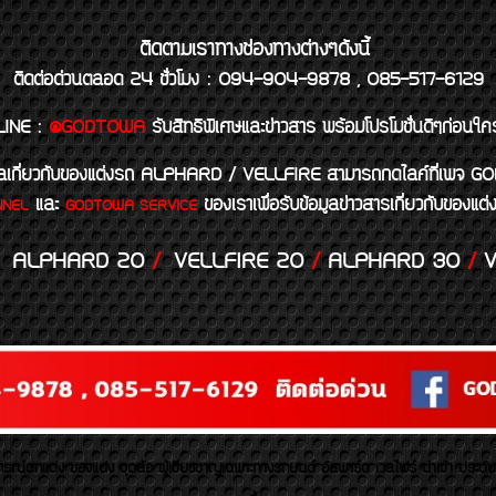
ติดตามเราทางช่องทางต่างๆดังนี้
ติดต่อด่วนตลอด 24 ชั่วโมง : 094-904-9878 , 085-517-6129
LINE
:
@GODTOWA
รับสิทธิพิเศษและข่าวสาร พร้อมโปรโมชั่นดีๆก่อนใค
้อมูลเกี่ยวกับของแต่งรถ ALPHARD / VELLFIRE สามารถกดไลค์ที่เ
และ
ของเราเพื่อรับข้อมูลข่าวสารเกี่ยวกับขอ
NNEL
GODTOWA SERVICE
ALPHARD 20
/
VELLFIRE 20
/
ALPHARD 30
/
V
รณ์ตกแต่ง ของแต่ง ชุดล้อ ผู้เชี่ยวชาญเฉพาะทางรถยนต์ อัลพาร์ด เวลไฟร์ นำเข้า ประดั