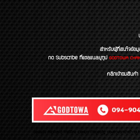
สำหรับผู้ที่สนใจข
กด Subscribe ที่แชลแนลยูทูป
GODTOWA CHA
คลิกเข้าชมสินค้า
ของเเต่ง Alphard Vellfire Lexus Majesty ของเเต่งรถนำเข้า อุปก