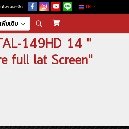
TH
สมัครสมาชิก
เพิ่มเติม
R TAL-149HD 14 "
e full lat Screen"