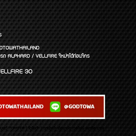
ร
พจ GODTOWATHAILAND
งแต่งรถ ALPHARD / VELLFIRE ใหม่ๆได้ก่อนใคร
ELLFIRE 30
บยนต์ TOYOTA ( โตโยต้า ) รถนำเข้า อัลพาร์ด เวลไฟร์ เลกซัส มาเจ