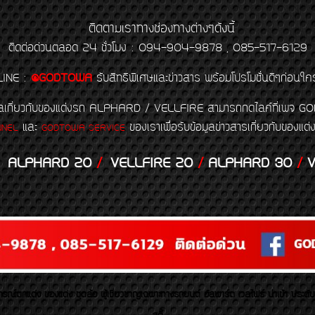
ติดตามเราทางช่องทางต่างๆดังนี้
ติดต่อด่วนตลอด 24 ชั่วโมง : 094-904-9878 , 085-517-6129
LINE
:
@GODTOWA
รับสิทธิพิเศษและข่าวสาร พร้อมโปรโมชั่นดีๆก่อนใค
้อมูลเกี่ยวกับของแต่งรถ ALPHARD / VELLFIRE สามารถกดไลค์ที่เ
และ
ของเราเพื่อรับข้อมูลข่าวสารเกี่ยวกับขอ
NNEL
GODTOWA SERVICE
ALPHARD 20
/
VELLFIRE 20
/
ALPHARD 30
/
V
รณ์ตกแต่ง ของแต่ง ชุดล้อ ผู้เชี่ยวชาญเฉพาะทางรถยนต์ อัลพาร์ด เวลไฟร์ นำเข้า ประดั