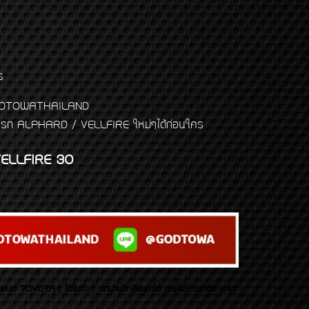
ร
พจ GODTOWATHAILAND
งแต่งรถ ALPHARD / VELLFIRE ใหม่ๆได้ก่อนใคร
ELLFIRE 30
บยนต์ TOYOTA ( โตโยต้า ) รถนำเข้า อัลพาร์ด เวลไฟร์ เลกซัส มาเจ