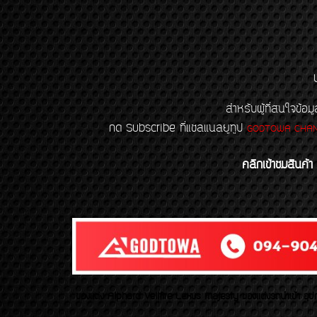
สำหรับผู้ที่สนใจข
กด Subscribe ที่แชลแนลยูทูป
GODTOWA CHA
คลิกเข้าชมสินค้า
ของเเต่ง Alphard Vellfire Lexus Majesty ของเเต่งรถนำเข้า อุปก