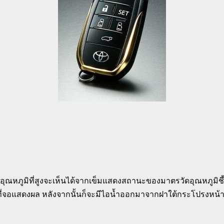
ณหภูมิที่สูงจะเห็นได้จากเข็มแสดงสถานะของมาตรวัดอุณหภูมิชี้
้นที่จอแสดงผล หลังจากนั้นก็จะมีไอน้ำออกมาจากฝาใต้กระโปรงหน้