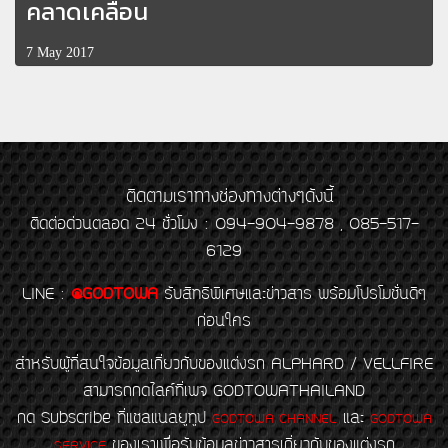
คลาดเคลื่อน
7 May 2017
ติดตามเราทางช่องทางต่างๆดังนี้
ติดต่อด่วนตลอด 24 ชั่วโมง : 094-904-9878 , 085-517-
6129
LINE
:
@GODTOWA
รับสิทธิพิเศษและข่าวสาร พร้อมโปรโมชั่นดีๆ
ก่อนใคร
สำหรับผู้ที่สนใจข้อมูลเกี่ยวกับของแต่งรถ ALPHARD / VELLFIRE
สามารถกดไลค์ที่เพจ GODTOWATHAILAND
กด Subscribe ที่แชลแนลยูทูป
และ
GODTOWA CHANNEL
GODTOWA
ของเราเพื่อรับข้อมูลข่าวสารเกี่ยวกับของแต่งรถ
SERVICE