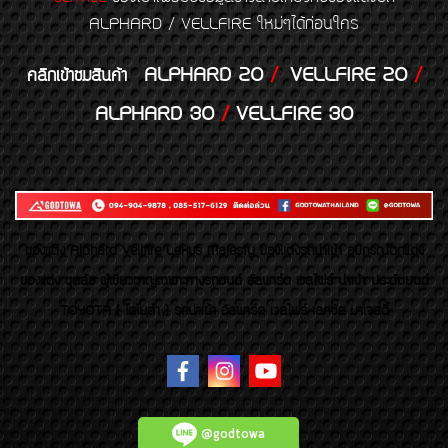
ALPHARD / VELLFIRE ใหม่ๆได้ก่อนใคร
ALPHARD 20
/
VELLFIRE 20
/
คลิกเข้าชมสินค้า
ALPHARD 30
/
VELLFIRE 30
ของเเต่ง Alphard Vellfire Lexus Majesty ของเเต่งรถนำเข้า อุปกรณ์ตกแต่ง
ของแต่ง ชุดล้อ ผู้เชี่ยวชาญเฉพาะทางรถยนต์ อัลพาร์ด เวลไฟร์ นำเข้า ประดับยนต์
TOYOTA ( โตโยต้า ) รถนำเข้า อัลพาร์ด เวลไฟร์ เลกซัส มาเจสตี้
@godtowa