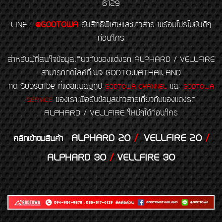
6129
LINE
:
@GODTOWA
รับสิทธิพิเศษและข่าวสาร พร้อมโปรโมชั่นดีๆ
ก่อนใคร
สำหรับผู้ที่สนใจข้อมูลเกี่ยวกับของแต่งรถ ALPHARD / VELLFIRE
สามารถกดไลค์ที่เพจ GODTOWATHAILAND
กด Subscribe ที่แชลแนลยูทูป
และ
GODTOWA CHANNEL
GODTOWA
ของเราเพื่อรับข้อมูลข่าวสารเกี่ยวกับของแต่งรถ
SERVICE
ALPHARD / VELLFIRE ใหม่ๆได้ก่อนใคร
ALPHARD 20
/
VELLFIRE 20
/
คลิกเข้าชมสินค้า
ALPHARD 30
/
VELLFIRE 30