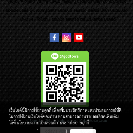
ของเเต่ง Alphard Vellfire Lexus Majesty ของเเต่งรถนำเข้า อุปกรณ์ตกแต่ง
ของแต่ง ชุดล้อ ผู้เชี่ยวชาญเฉพาะทางรถยนต์ อัลพาร์ด เวลไฟร์ นำเข้า ประดับยนต์
TOYOTA ( โตโยต้า ) รถนำเข้า อัลพาร์ด เวลไฟร์ เลกซัส มาเจสตี้
@godtowa
เว็บไซต์นี้มีการใช้งานคุกกี้ เพื่อเพิ่มประสิทธิภาพและประสบการณ์ที่ดี
ในการใช้งานเว็บไซต์ของท่าน ท่านสามารถอ่านรายละเอียดเพิ่มเติม
© Copyright 2015 All right reserved. MakeWebEasy.com
ได้ที่
นโยบายความเป็นส่วนตัว
and
นโยบายคุกกี้
Today's visitor
4,612