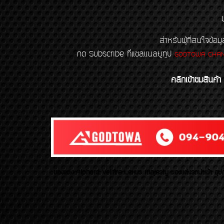
สำหรับผู้ที่สนใจข
กด Subscribe ที่แชลแนลยูทูป
GODTOWA CHA
คลิกเข้าชมสินค้า
ของเเต่ง Alphard Vellfire Lexus Majesty ของเเต่งรถนำเข้า อุปก