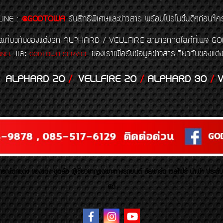
LINE
:
@GODTOWA
รับสิทธิพิเศษและข่าวสาร พร้อมโปรโมชั่นดีๆก่อนใค
้อมูลเกี่ยวกับของแต่งรถ ALPHARD / VELLFIRE สามารถกดไลค์ที่เ
และ
ของเราเพื่อรับข้อมูลข่าวสารเกี่ยวกับขอ
NNEL
GODTOWA SERVICE
ALPHARD 20
/
VELLFIRE 20
/
ALPHARD 30
/
V
รณ์ตกแต่ง ของแต่ง ชุดล้อ ผู้เชี่ยวชาญเฉพาะทางรถยนต์ อัลพาร์ด เวลไฟร์ นำเข้า ประดั
สตี้