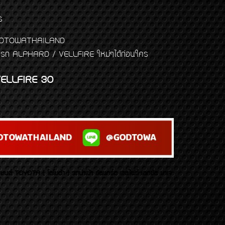
ร
พจ GODTOWATHAILAND
งแต่งรถ ALPHARD / VELLFIRE ใหม่ๆได้ก่อนใคร
ELLFIRE 30
บยนต์ TOYOTA ( โตโยต้า ) รถนำเข้า อัลพาร์ด เวลไฟร์ เลกซัส มาเจ