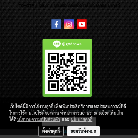
TOYOTA ( โตโยต้า ) รถนำเข้า อัลพาร์ด เวลไฟร์ เลกซัส มาเจสตี้
@godtowa
เว็บไซต์นี้มีการใช้งานคุกกี้ เพื่อเพิ่มประสิทธิภาพและประสบการณ์ที่ดี
© Copyright 2015 All right reserved. MakeWebEasy.com
ในการใช้งานเว็บไซต์ของท่าน ท่านสามารถอ่านรายละเอียดเพิ่มเติม
ได้ที่
นโยบายความเป็นส่วนตัว
และ
นโยบายคุกกี้
ผู้เข้าชมวันนี้
4,175
ตั้งค่าคุกกี้
ยอมรับทั้งหมด
Powered by
MakeWebEasy.com