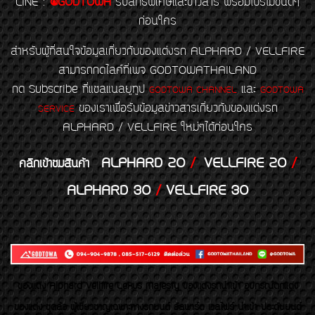
LINE
:
@GODTOWA
รับสิทธิพิเศษและข่าวสาร พร้อมโปรโมชั่นดีๆ
ก่อนใคร
สำหรับผู้ที่สนใจข้อมูลเกี่ยวกับของแต่งรถ ALPHARD / VELLFIRE
สามารถกดไลค์ที่เพจ GODTOWATHAILAND
กด Subscribe ที่แชลแนลยูทูป
และ
GODTOWA CHANNEL
GODTOWA
ของเราเพื่อรับข้อมูลข่าวสารเกี่ยวกับของแต่งรถ
SERVICE
ALPHARD / VELLFIRE ใหม่ๆได้ก่อนใคร
ALPHARD 20
/
VELLFIRE 20
/
คลิกเข้าชมสินค้า
ALPHARD 30
/
VELLFIRE 30
ของเเต่ง Alphard Vellfire Lexus Majesty ของเเต่งรถนำเข้า อุปกรณ์ตกแต่ง
ของแต่ง ชุดล้อ ผู้เชี่ยวชาญเฉพาะทางรถยนต์ อัลพาร์ด เวลไฟร์ นำเข้า ประดับยนต์