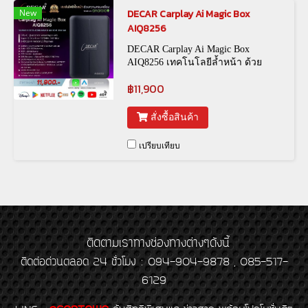
New
DECAR Carplay Ai Magic Box
AIQ8256
DECAR Carplay Ai Magic Box
AIQ8256 เทคโนโลยีล้ำหน้า ด้วย
ความสมบูรณ์แบบของระบบAndroid
฿11,900
(รหัสสินค้า SCR-00075)
สั่งซื้อสินค้า
เปรียบเทียบ
ติดตามเราทางช่องทางต่างๆดังนี้
ติดต่อด่วนตลอด 24 ชั่วโมง : 094-904-9878 , 085-517-
6129